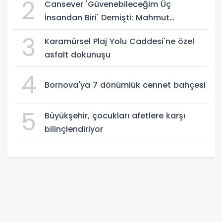
2
Cansever 'Güvenebileceğim Üç
İnsandan Biri' Demişti: Mahmut
Görgen'den Cansever'e Duygusal Veda
3
Karamürsel Plaj Yolu Caddesi'ne özel
asfalt dokunuşu
4
Bornova'ya 7 dönümlük cennet bahçesi
5
Büyükşehir, çocukları afetlere karşı
bilinçlendiriyor