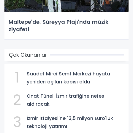
Maltepe'de, Süreyya Plajı'nda müzik
ziyafeti
Çok Okunanlar
1
Saadet Mirci Semt Merkezi hayata
yeniden açılan kapısı oldu
2
Onat Tüneli İzmir trafiğine nefes
aldıracak
3
İzmir İtfaiyesi'ne 13,5 milyon Euro'luk
teknoloji yatırımı