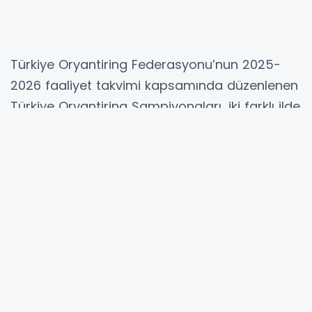
Türkiye Oryantiring Federasyonu’nun 2025-
2026 faaliyet takvimi kapsamında düzenlenen
Türkiye Oryantiring Şampiyonaları, iki farklı ilde
yoğun katılımla gerçekleştirildi.
11-12 Ekim tarihlerinde Antalya’da 14 yaş altı,