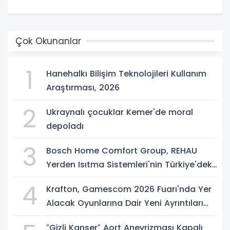
Çok Okunanlar
1
Hanehalkı Bilişim Teknolojileri Kullanım
Araştırması, 2026
2
Ukraynalı çocuklar Kemer'de moral
depoladı
3
Bosch Home Comfort Group, REHAU
Yerden Isıtma Sistemleri'nin Türkiye'deki
tek yetkili distribütörü oldu
4
Krafton, Gamescom 2026 Fuarı'nda Yer
Alacak Oyunlarına Dair Yeni Ayrıntıları
Paylaştı
″Gizli Kanser″ Aort Anevrizması Kapalı