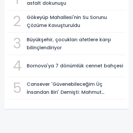
asfalt dokunuşu
2
Gökeyüp Mahallesi'nin Su Sorunu
Çözüme Kavuşturuldu
3
Büyükşehir, çocukları afetlere karşı
bilinçlendiriyor
4
Bornova'ya 7 dönümlük cennet bahçesi
5
Cansever 'Güvenebileceğim Üç
İnsandan Biri' Demişti: Mahmut
Görgen'den Cansever'e Duygusal Veda