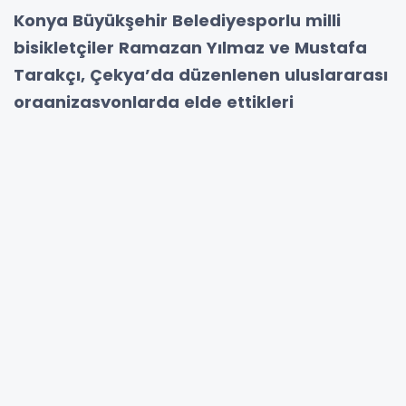
Konya Büyükşehir Belediyesporlu milli
bisikletçiler Ramazan Yılmaz ve Mustafa
Tarakçı, Çekya’da düzenlenen uluslararası
organizasyonlarda elde ettikleri
derecelerle önemli bir başarıya imza attı.
Pist Bisikleti Milli Takımı adına yarışan
Konya Büyükşehir Belediyesporlu sporcular