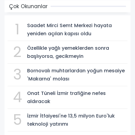
Çok Okunanlar
1
Saadet Mirci Semt Merkezi hayata
yeniden açılan kapısı oldu
2
Özellikle yağlı yemeklerden sonra
başlıyorsa, gecikmeyin
3
Bornovalı muhtarlardan yoğun mesaiye
'Makarna' molası
4
Onat Tüneli İzmir trafiğine nefes
aldıracak
5
İzmir İtfaiyesi'ne 13,5 milyon Euro'luk
teknoloji yatırımı