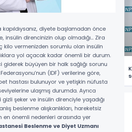
ına kapıldıysanız, diyete başlamadan önce
, insülin direncinizin olup olmadığı… Zira
kilo vermenizden sorumlu olan insülin
lıklara yol açacak kadar önemli bir durum.
ci giderek büyüyen bir halk sağlığı sorunu
K
t Federasyonu’nun (IDF) verilerine göre,
s
abet hastası bulunuyor ve yetişkin nüfusta
 seviyelerine ulaşmış durumda. Ayrıca
 gizli şeker ve insülin direnciyle yaşadığı
lış beslenme alışkanlıkları, hareketsiz
in en önemli nedenleri arasında yer
astanesi Beslenme ve Diyet Uzmanı