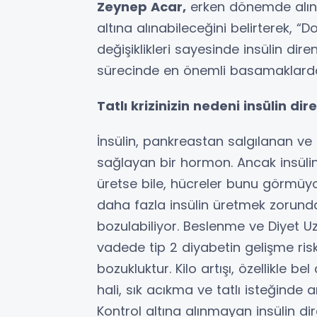
Zeynep Acar,
erken dönemde alınac
altına alınabileceğini belirterek, “
değişiklikleri sayesinde insülin d
sürecinde en önemli basamaklardan
Tatlı krizinizin nedeni insülin dire
İnsülin, pankreastan salgılanan ve
sağlayan bir hormon. Ancak insülin 
üretse bile, hücreler bunu görmü
daha fazla insülin üretmek zorund
bozulabiliyor. Beslenme ve Diyet U
vadede tip 2 diyabetin gelişme risk
bozukluktur. Kilo artışı, özellikle
hali, sık acıkma ve tatlı isteğinde ar
Kontrol altına alınmayan insülin di