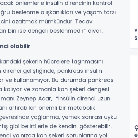
ak önlemlerle insülin direncinin kontrol
Doğru beslenme alışkanlıkları ve yaşam tarzı
irencini azaltmak mümkündür. Tedavi
Y
 biri ise dengeli beslenmedir” diyor.
S
nci olabilir
 kandaki şekerin hücrelere taşınmasını
direnci geliştiğinde, pankreas insülin
yor ve kullanamıyor. Bu durumda pankreas
a kalıyor ve zamanla kan şekeri dengesi
zmanı Zeynep Acar, “İnsülin direnci uzun
ini artırabilen önemli bir metabolik
 bel çevresinde yağlanma, yemek sonrası uyku
tış gibi belirtilerle de kendini gösterebilir.
Ç
e
renci yalnızca kan şekeri sorunlarına yol