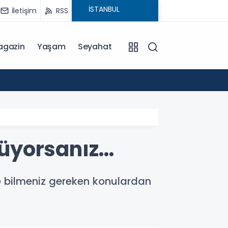
İletişim
RSS
agazin
Yaşam
Seyahat
20:15
Başkan
nüyorsanız…
e bilmeniz gereken konulardan