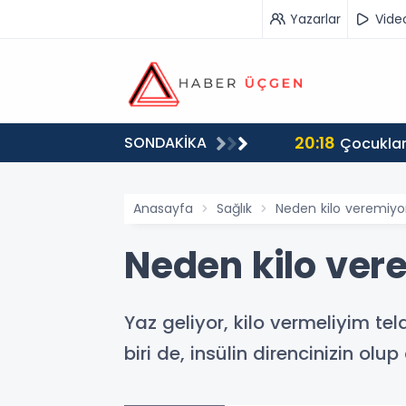
Yazarlar
Vide
20:18
SONDAKİKA
destek istedi
Çocuklar
Anasayfa
Sağlık
Neden kilo veremiy
Neden kilo ve
Yaz geliyor, kilo vermeliyim t
biri de, insülin direncinizin olu