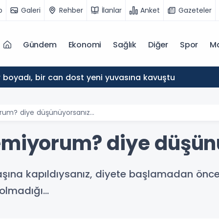
o
Galeri
Rehber
İlanlar
Anket
Gazeteler
Gündem
Ekonomi
Sağlık
Diğer
Spor
M
 boyadı, bir can dost yeni yuvasına kavuştu
orum? diye düşünüyorsanız…
remiyorum? diye düşü
elaşına kapıldıysanız, diyete başlamadan önc
p olmadığı…