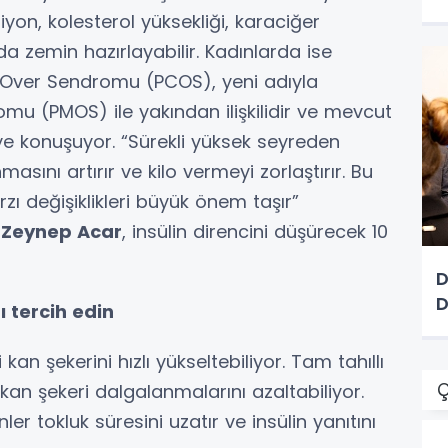
n, kolesterol yüksekliği, karaciğer
a zemin hazırlayabilir. Kadınlarda ise
tik Over Sendromu (PCOS), yeni adıyla
mu (PMOS) ile yakından ilişkilidir ve mevcut
diye konuşuyor. “Sürekli yüksek seyreden
sını artırır ve kilo vermeyi zorlaştırır. Bu
 değişiklikleri büyük önem taşır”
 Zeynep Acar
, insülin direncini düşürecek 10
D
 tercih edin
an şekerini hızlı yükseltebiliyor. Tam tahıllı
Ç
 kan şekeri dalgalanmalarını azaltabiliyor.
er tokluk süresini uzatır ve insülin yanıtını