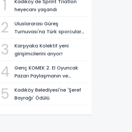
1
Kadıköy'de Sprint Triatlon
heyecanı yaşandı
2
Uluslararası Güreş
Turnuvası'na Türk sporcular
damga vurdu
3
Karşıyaka Kolektif yeni
girişimcilerini arıyor!
4
Genç KOMEK 2. El Oyuncak
Pazarı Paylaşmanın ve
Dayanışmanın En Güzel Örneği
5
Kadıköy Belediyesi'ne 'Şeref
Oldu
Bayrağı' Ödülü