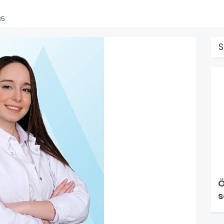
35
S
Ö
s