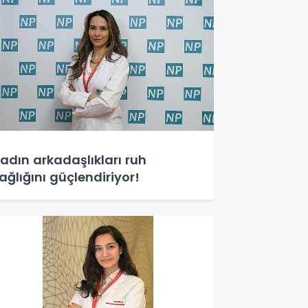
adın arkadaşlıkları ruh
ağlığını güçlendiriyor!