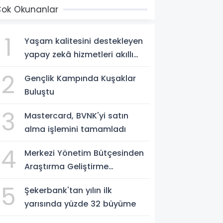
ok Okunanlar
1
Yaşam kalitesini destekleyen
yapay zekâ hizmetleri akıllı
kentler için finansman ve
2
Gençlik Kampında Kuşaklar
altyapı kadar önemli
Buluştu
3
Mastercard, BVNK'yi satın
alma işlemini tamamladı
4
Merkezi Yönetim Bütçesinden
Araştırma Geliştirme
Faaliyetleri İçin Ayrılan Ödenek
5
Şekerbank'tan yılın ilk
ve Harcamalar, 2026
yarısında yüzde 32 büyüme