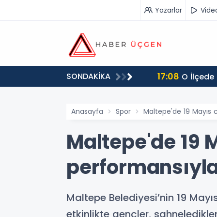
Yazarlar
Vide
17:08
SONDAKİKA
O İlçede
Anasayfa
Spor
Maltepe'de 19 Mayıs 
Maltepe'de 19 
performansıyla
Maltepe Belediyesi’nin 19 May
etkinlikte gençler, sahneledikl