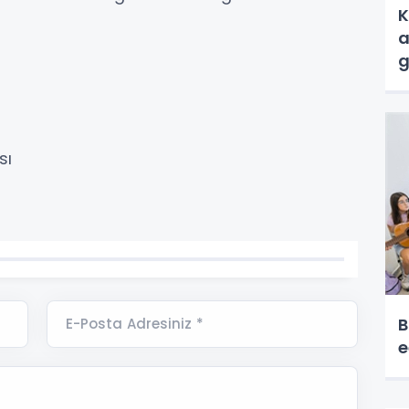
K
a
g
sı
B
E-Posta Adresiniz *
e