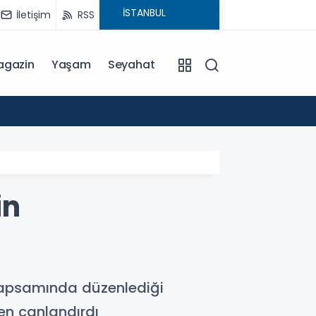
İletişim
RSS
agazin
Yaşam
Seyahat
17:06
Büyük
in
 kapsamında düzenlediği
den canlandırdı