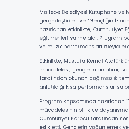
Maltepe Belediyesi Kütüphane ve 
gerçekleştirilen ve “Gençliğin İzi
hazırlanan etkinlikte, Cumhuriyet Eğ
eğitmenleri sahne aldı. Program boyu
ve müzik performansları izleyicilerd
Etkinlikte, Mustafa Kemal Atatürk’ü
mücadelesi, gençlerin anlatımı, sah
tarafından okunan bağımsızlık tema
anlatıldığı kısa performanslar sal
Program kapsamında hazırlanan “1
mücadelesinin birlik ve dayanışma
Cumhuriyet Korosu tarafından sesle
eşlik etti. Gençlerin yoğun emek ver