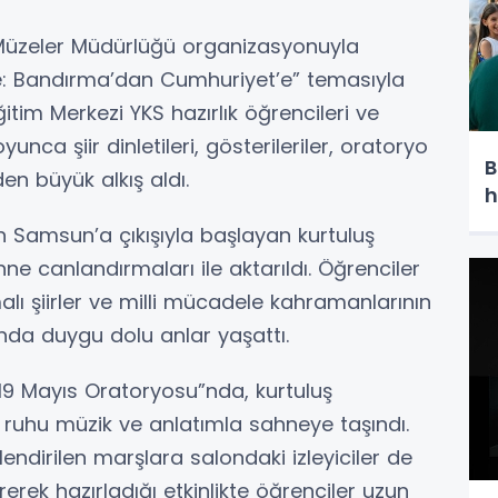
Müzeler Müdürlüğü organizasyonuyla
nde: Bandırma’dan Cumhuriyet’e” temasıyla
itim Merkezi YKS hazırlık öğrencileri ve
nca şiir dinletileri, gösterileriler, oratoryo
B
en büyük alkış aldı.
h
n Samsun’a çıkışıyla başlayan kurtuluş
ne canlandırmaları ile aktarıldı. Öğrenciler
lı şiirler ve milli mücadele kahramanlarının
onda duygu dolu anlar yaşattı.
9 Mayıs Oratoryosu”nda, kurtuluş
 ruhu müzik ve anlatımla sahneye taşındı.
ndirilen marşlara salondaki izleyiciler de
erek hazırladığı etkinlikte öğrenciler uzun