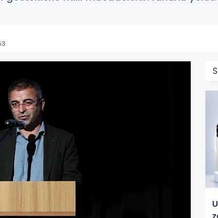
53
S
U
z