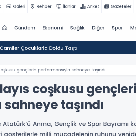
o
Galeri
Rehber
İlanlar
Anket
Gazeteler
Gündem
Ekonomi
Sağlık
Diğer
Spor
M
 Camiler Çocuklarla Doldu Taştı
coşkusu gençlerin performansıyla sahneye taşındı
Mayıs coşkusu gençler
 sahneye taşındı
ıs Atatürk’ü Anma, Gençlik ve Spor Bayramı
eri gösterilerle milli mücadelenin ruhunu yeni