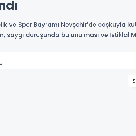
ndı
ik ve Spor Bayramı Nevşehir’de coşkuyla kut
 saygı duruşunda bulunulması ve İstiklal Ma
54
S