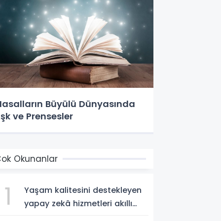
asalların Büyülü Dünyasında
şk ve Prensesler
ok Okunanlar
1
Yaşam kalitesini destekleyen
yapay zekâ hizmetleri akıllı
kentler için finansman ve