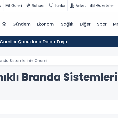
o
Galeri
Rehber
İlanlar
Anket
Gazeteler
Gündem
Ekonomi
Sağlık
Diğer
Spor
M
 Camiler Çocuklarla Doldu Taştı
Branda Sistemlerinin Önemi
nıklı Branda Sistemler