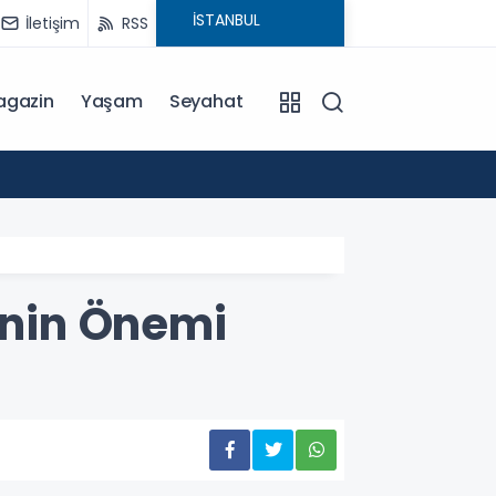
İletişim
RSS
agazin
Yaşam
Seyahat
17:06
Büyük
inin Önemi