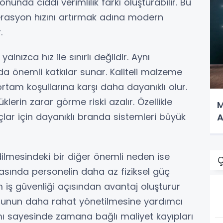
unda ciddi verimlilik farkı oluşturabilir. Bu
perasyon hızını artırmak adına modern
.
lnızca hız ile sınırlı değildir. Aynı
a önemli katkılar sunar. Kaliteli malzeme
ortam koşullarına karşı daha dayanıklı olur.
lerin zarar görme riski azalır. Özellikle
M
açlar için dayanıklı branda sistemleri büyük
A
dilmesindeki bir diğer önemli neden ise
Ç
rasında personelin daha az fiziksel güç
iş güvenliği açısından avantaj oluşturur
nun daha rahat yönetilmesine yardımcı
ımı sayesinde zamana bağlı maliyet kayıpları