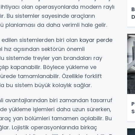
a ihtiyacı olan operasyonlarda modern raylı
B
r. Bu sistemler sayesinde araçların
D
ü planlaması da daha verimli hale gelir.
 edilen sistemlerden biri olan
kayar perde
 hız açısından sektörün önemli
 Bu sistemde treyler yan brandaları ray
ılıp kapanabilir. Böylece yükleme ve
rede tamamlanabilir. Özellikle forklift
a bu sistem büyük kolaylık sağlar.
li avantajlarından biri zamandan tasarruf
P
rde yükleme işlemleri daha uzun sürerken,
S
araç yan bölümleri tamamen açılabilir. Bu
ar. Lojistik operasyonlarında birkaç