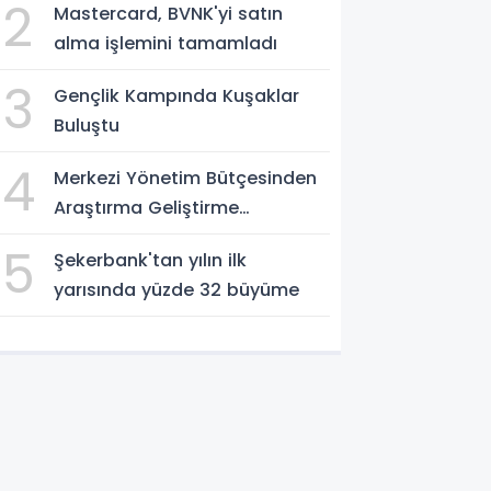
2
Mastercard, BVNK'yi satın
altyapı kadar önemli
alma işlemini tamamladı
3
Gençlik Kampında Kuşaklar
Buluştu
4
Merkezi Yönetim Bütçesinden
Araştırma Geliştirme
Faaliyetleri İçin Ayrılan Ödenek
5
Şekerbank'tan yılın ilk
ve Harcamalar, 2026
yarısında yüzde 32 büyüme