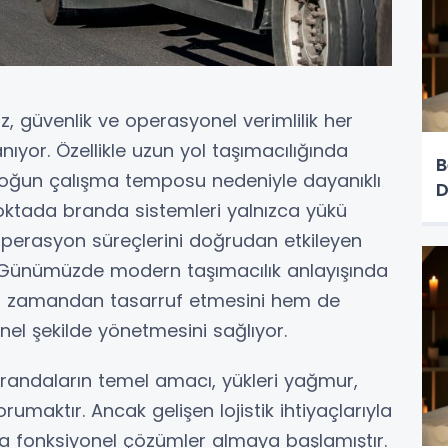
ız, güvenlik ve operasyonel verimlilik her
or. Özellikle uzun yol taşımacılığında
B
i, yoğun çalışma temposu nedeniyle dayanıklı
D
oktada branda sistemleri yalnızca yükü
operasyon süreçlerini doğrudan etkileyen
. Günümüzde modern taşımacılık anlayışında
hem zamandan tasarruf etmesini hem de
el şekilde yönetmesini sağlıyor.
brandaların temel amacı, yükleri yağmur,
umaktır. Ancak gelişen lojistik ihtiyaçlarıyla
daha fonksiyonel çözümler almaya başlamıştır.