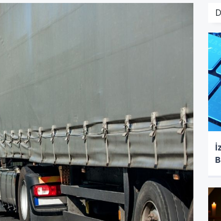
D
İ
B