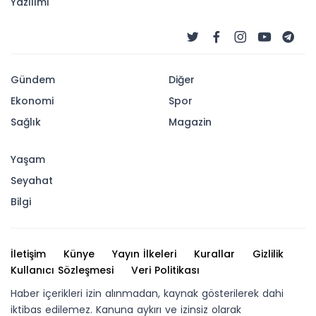
parkı yenilendi
Avcılar’ın ve bölgenin tek köpek oyun parkı,
yenilenerek modern bir görünüme kavuştu.
19-08-2025 14:08
49
OKUNMA
Güncelleme : 19-08-2025 14:08