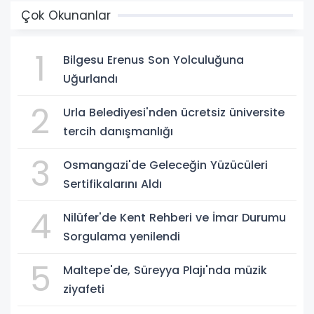
Çok Okunanlar
1
Bilgesu Erenus Son Yolculuğuna
Uğurlandı
2
Urla Belediyesi'nden ücretsiz üniversite
tercih danışmanlığı
3
Osmangazi'de Geleceğin Yüzücüleri
Sertifikalarını Aldı
4
Nilüfer'de Kent Rehberi ve İmar Durumu
Sorgulama yenilendi
5
Maltepe'de, Süreyya Plajı'nda müzik
ziyafeti