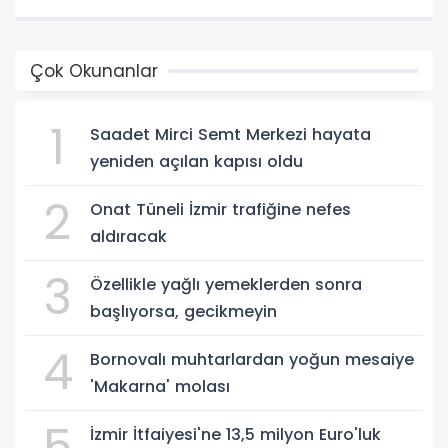
Çok Okunanlar
1
Saadet Mirci Semt Merkezi hayata
yeniden açılan kapısı oldu
2
Onat Tüneli İzmir trafiğine nefes
aldıracak
3
Özellikle yağlı yemeklerden sonra
başlıyorsa, gecikmeyin
4
Bornovalı muhtarlardan yoğun mesaiye
'Makarna' molası
5
İzmir İtfaiyesi'ne 13,5 milyon Euro'luk