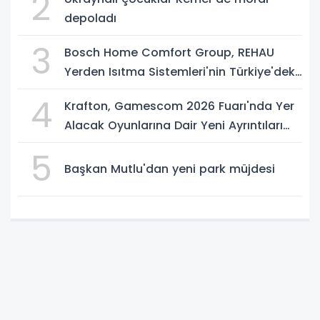
2
depoladı
3
Bosch Home Comfort Group, REHAU
Yerden Isıtma Sistemleri'nin Türkiye'deki
tek yetkili distribütörü oldu
4
Krafton, Gamescom 2026 Fuarı'nda Yer
Alacak Oyunlarına Dair Yeni Ayrıntıları
Paylaştı
5
Başkan Mutlu'dan yeni park müjdesi