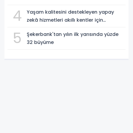
4
Yaşam kalitesini destekleyen yapay
zekâ hizmetleri akıllı kentler için
finansman ve altyapı kadar önemli
5
Şekerbank'tan yılın ilk yarısında yüzde
32 büyüme