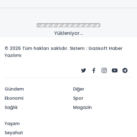
Anasayfa
Gündem
Karşıyaka'da hayata
engel yok!
Karşıyaka Belediyesi tarafından “Dünya Engelli
Farkındalığı Haftası” dolayısıyla Kent Konseyi
Engelsiz Yaşam Meclisi, ZİÇEV, KAZED ve
Karşıyaka Engelliler Spor Kulübü iş birliğiyle
düzenlenen etkinlikler yoğun katılımla
gerçekleştirildi.
16-05-2026 16:22