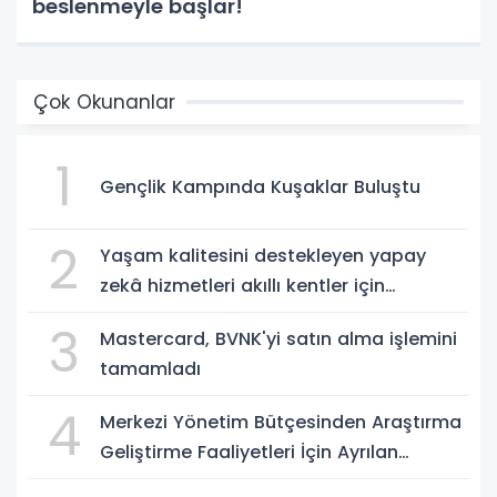
beslenmeyle başlar!
Çok Okunanlar
1
Gençlik Kampında Kuşaklar Buluştu
2
Yaşam kalitesini destekleyen yapay
zekâ hizmetleri akıllı kentler için
finansman ve altyapı kadar önemli
3
Mastercard, BVNK'yi satın alma işlemini
tamamladı
4
Merkezi Yönetim Bütçesinden Araştırma
Geliştirme Faaliyetleri İçin Ayrılan
Ödenek ve Harcamalar, 2026