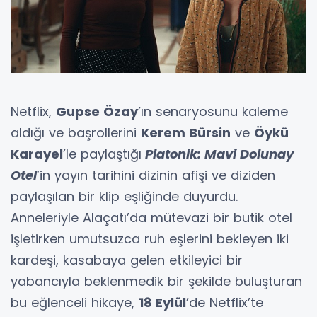
Netflix,
Gupse Özay
’ın senaryosunu kaleme
aldığı ve başrollerini
Kerem Bürsin
ve
Öykü
Karayel
’le paylaştığı
Platonik: Mavi Dolunay
Otel
’in yayın tarihini dizinin afişi ve diziden
paylaşılan bir klip eşliğinde duyurdu.
Anneleriyle Alaçatı’da mütevazi bir butik otel
işletirken umutsuzca ruh eşlerini bekleyen iki
kardeşi, kasabaya gelen etkileyici bir
yabancıyla beklenmedik bir şekilde buluşturan
bu eğlenceli hikaye,
18 Eylül
’de Netflix’te