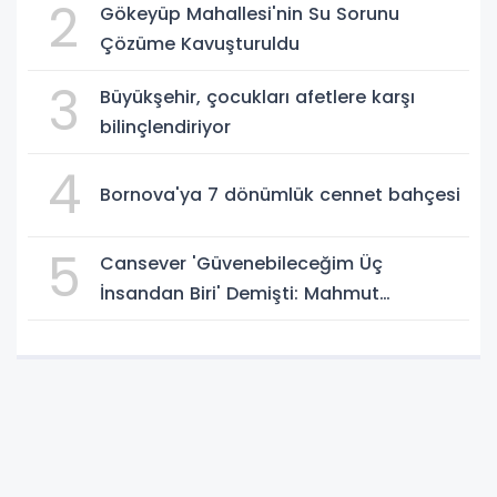
2
Gökeyüp Mahallesi'nin Su Sorunu
Çözüme Kavuşturuldu
3
Büyükşehir, çocukları afetlere karşı
bilinçlendiriyor
4
Bornova'ya 7 dönümlük cennet bahçesi
5
Cansever 'Güvenebileceğim Üç
İnsandan Biri' Demişti: Mahmut
Görgen'den Cansever'e Duygusal Veda