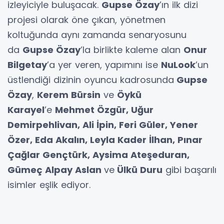
izleyiciyle buluşacak.
Gupse Özay
’ın ilk dizi
projesi olarak öne çıkan, yönetmen
koltuğunda aynı zamanda senaryosunu
da
Gupse Özay
’la birlikte kaleme alan
Onur
Bilgetay
’a yer veren, yapımını ise
NuLook
’un
üstlendiği dizinin oyuncu kadrosunda
Gupse
Özay
,
Kerem Bürsin
ve
Öykü
Karayel
’e
Mehmet Özgür, Uğur
Demirpehlivan, Ali İpin, Feri Güler, Yener
Özer, Eda Akalın, Leyla Kader İlhan, Pınar
Çağlar Gençtürk, Aysima Ateşeduran,
Gümeç Alpay Aslan
ve
Ülkü Duru
gibi başarılı
isimler eşlik ediyor.