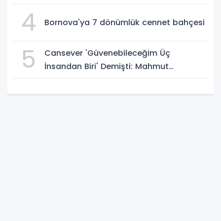
4
Bornova'ya 7 dönümlük cennet bahçesi
5
Cansever 'Güvenebileceğim Üç
İnsandan Biri' Demişti: Mahmut
Görgen'den Cansever'e Duygusal Veda