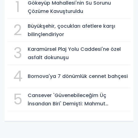
1
Gökeyüp Mahallesi'nin Su Sorunu
Çözüme Kavuşturuldu
2
Büyükşehir, çocukları afetlere karşı
bilinçlendiriyor
3
Karamürsel Plaj Yolu Caddesi'ne özel
asfalt dokunuşu
4
Bornova'ya 7 dönümlük cennet bahçesi
5
Cansever 'Güvenebileceğim Üç
İnsandan Biri' Demişti: Mahmut
Görgen'den Cansever'e Duygusal Veda