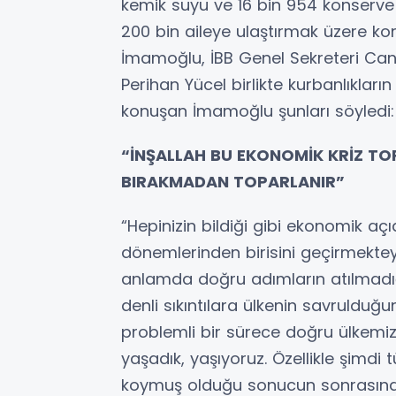
kemik suyu ve 16 bin 954 konserv
200 bin aileye ulaştırmak üzere kon
İmamoğlu, İBB Genel Sekreteri Can
Perihan Yücel birlikte kurbanlıkları
konuşan İmamoğlu şunları söyledi:
“İNŞALLAH BU EKONOMİK KRİZ T
BIRAKMADAN TOPARLANIR”
“Hepinizin bildiği gibi ekonomik açıd
dönemlerinden birisini geçirmektey
anlamda doğru adımların atılmadı
denli sıkıntılara ülkenin savruldu
problemli bir sürece doğru ülkemiz
yaşadık, yaşıyoruz. Özellikle şimdi 
koymuş olduğu sonucun sonrasında