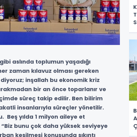
K
T
S
 gibi aslında toplumun yaşadığı
 her zaman kılavuz olması gereken
 diyoruz; inşallah bu ekonomik kriz
rakmadan bir an önce toparlanır ve
çimde süreç takip edilir. Ben bilirim
yakatli insanlarıyla süreçler yönetilir.
B
 Beş yılda 1 milyon aileye et
A
u, “Biz bunu çok daha yüksek seviyeye
Ç
urban kesilmesi konusunda sıkıntı