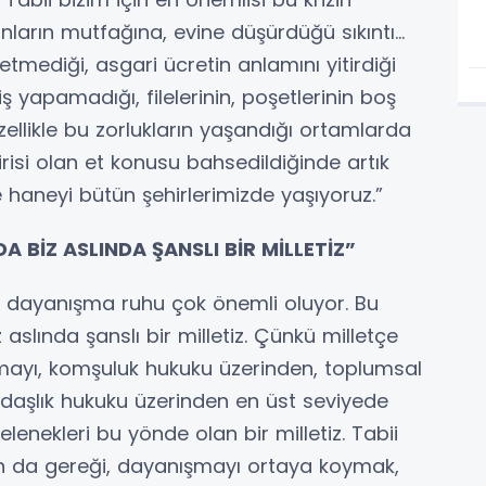
nların mutfağına, evine düşürdüğü sıkıntı…
tmediği, asgari ücretin anlamını yitirdiği
iş yapamadığı, filelerinin, poşetlerinin boş
llikle bu zorlukların yaşandığı ortamlarda
isi olan et konusu bahsedildiğinde artık
 haneyi bütün şehirlerimizde yaşıyoruz.”
BİZ ASLINDA ŞANSLI BİR MİLLETİZ”
 dayanışma ruhu çok önemli oluyor. Bu
slında şanslı bir milletiz. Çünkü milletçe
mayı, komşuluk hukuku üzerinden, toplumsal
ndaşlık hukuku üzerinden en üst seviyede
enekleri bu yönde olan bir milletiz. Tabii
n da gereği, dayanışmayı ortaya koymak,