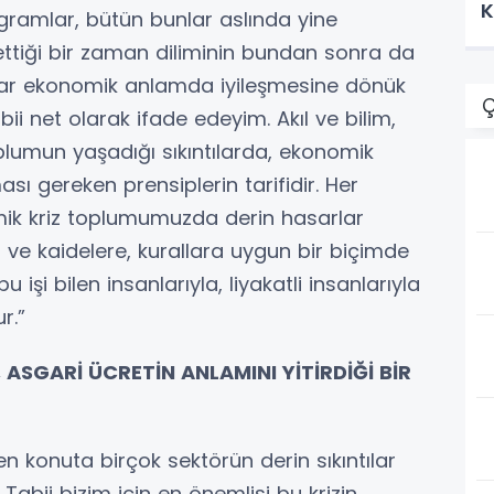
K
gramlar, bütün bunlar aslında yine
tiği bir zaman diliminin bundan sonra da
ekrar ekonomik anlamda iyileşmesine dönük
Ç
ii net olarak ifade edeyim. Akıl ve bilim,
plumun yaşadığı sıkıntılarda, ekonomik
ı gereken prensiplerin tarifidir. Her
mik kriz toplumumuzda derin hasarlar
ve kaidelere, kurallara uygun bir biçimde
bu işi bilen insanlarıyla, liyakatli insanlarıyla
r.”
 ASGARİ ÜCRETİN ANLAMINI YİTİRDİĞİ BİR
 konuta birçok sektörün derin sıkıntılar
Tabii bizim için en önemlisi bu krizin