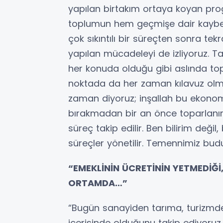
yapılan birtakım ortaya koyan pro
toplumun hem geçmişe dair kaybet
çok sıkıntılı bir süreçten sonra t
yapılan mücadeleyi de izliyoruz. Tab
her konuda olduğu gibi aslında to
noktada da her zaman kılavuz olmas
zaman diyoruz; inşallah bu ekono
bırakmadan bir an önce toparlanır 
süreç takip edilir. Ben bilirim değil, 
süreçler yönetilir. Temennimiz budu
“EMEKLİNİN ÜCRETİNİN YETMEDİĞİ,
ORTAMDA…”
“Bugün sanayiden tarıma, turizmden
içerisinde olduğunu takip ediyoruz. 