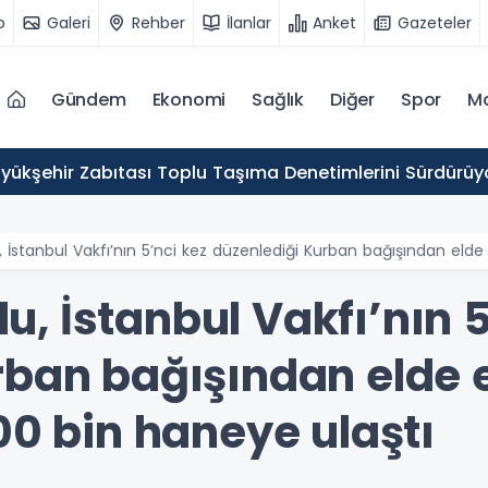
o
Galeri
Rehber
İlanlar
Anket
Gazeteler
Gündem
Ekonomi
Sağlık
Diğer
Spor
M
yükşehir Zabıtası Toplu Taşıma Denetimlerini Sürdürüy
stanbul Vakfı’nın 5’nci kez düzenlediği Kurban bağışından elde 
, İstanbul Vakfı’nın 5
rban bağışından elde 
00 bin haneye ulaştı