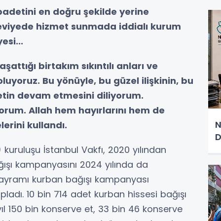
adetini en doğru şekilde yerine
seviyede hizmet sunmada iddialı kurum
esi...
şattığı birtakım sıkıntılı anları ve
uyoruz. Bu yönüyle, bu güzel ilişkinin, bu
etin devam etmesini diliyorum.
orum. Allah hem hayırlarını hem de
N
erini kullandı.
D
) kuruluşu İstanbul Vakfı, 2020 yılından
ağışı kampanyasını 2024 yılında da
n Bayramı kurban bağışı kampanyası
ladı. 10 bin 714 adet kurban hissesi bağışı
ıl 150 bin konserve et, 33 bin 46 konserve