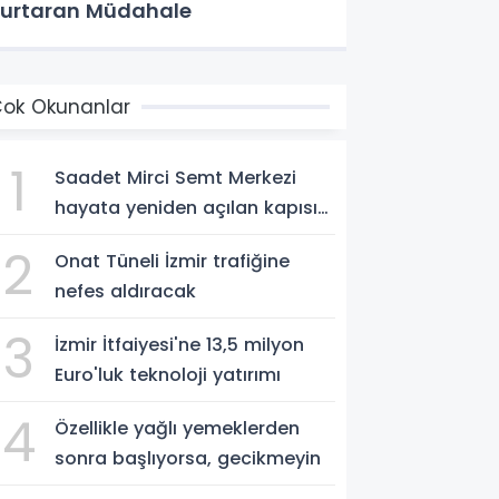
urtaran Müdahale
ok Okunanlar
1
Saadet Mirci Semt Merkezi
hayata yeniden açılan kapısı
oldu
2
Onat Tüneli İzmir trafiğine
nefes aldıracak
3
İzmir İtfaiyesi'ne 13,5 milyon
Euro'luk teknoloji yatırımı
4
Özellikle yağlı yemeklerden
sonra başlıyorsa, gecikmeyin