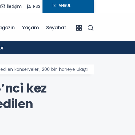
İletişim
RSS
agazin
Yaşam
Seyahat
17:09
or
Burhan
edilen konserveleri, 200 bin haneye ulaştı
’nci kez
edilen