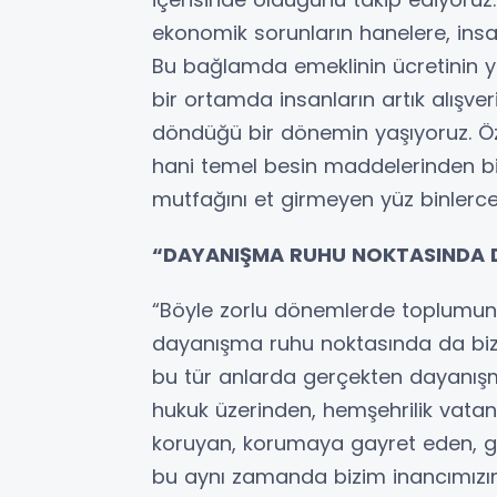
ekonomik sorunların hanelere, insa
Bu bağlamda emeklinin ücretinin ye
bir ortamda insanların artık alışver
döndüğü bir dönemin yaşıyoruz. Öze
hani temel besin maddelerinden bir
mutfağını et girmeyen yüz binlerce
“DAYANIŞMA RUHU NOKTASINDA DA 
“Böyle zorlu dönemlerde toplumun
dayanışma ruhu noktasında da biz a
bu tür anlarda gerçekten dayanış
hukuk üzerinden, hemşehrilik vata
koruyan, korumaya gayret eden, gel
bu aynı zamanda bizim inancımızı