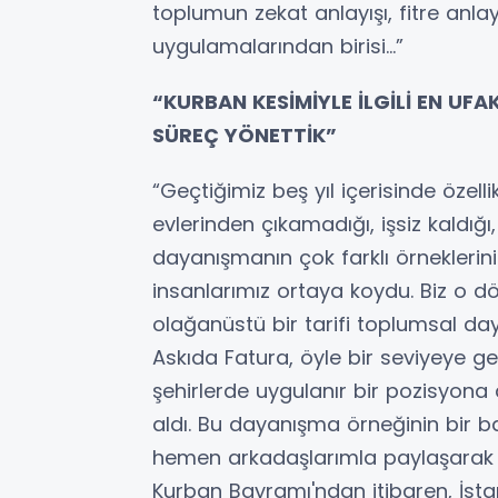
toplumun zekat anlayışı, fitre anl
uygulamalarından birisi…”
“KURBAN KESİMİYLE İLGİLİ EN UF
SÜREÇ YÖNETTİK”
“Geçtiğimiz beş yıl içerisinde öze
evlerinden çıkamadığı, işsiz kaldı
dayanışmanın çok farklı örneklerini 
insanlarımız ortaya koydu. Biz o
olağanüstü bir tarifi toplumsal d
Askıda Fatura, öyle bir seviyeye gel
şehirlerde uygulanır bir pozisyona
aldı. Bu dayanışma örneğinin bir b
hemen arkadaşlarımla paylaşarak 
Kurban Bayramı'ndan itibaren, İst