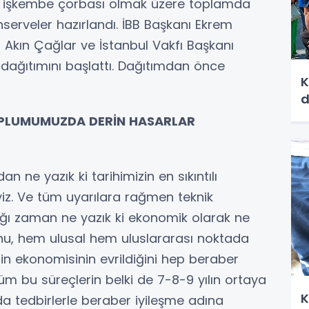
e işkembe çorbası olmak üzere toplamda
serveler hazırlandı. İBB Başkanı Ekrem
 Akın Çağlar ve İstanbul Vakfı Başkanı
n dağıtımını başlattı. Dağıtımdan önce
K
d
OPLUMUMUZDA DERİN HASARLAR
an ne yazık ki tarihimizin en sıkıntılı
iz. Ve tüm uyarılara rağmen teknik
ğı zaman ne yazık ki ekonomik olarak ne
ğunu, hem ulusal hem uluslararası noktada
in ekonomisinin evrildiğini hep beraber
tüm bu süreçlerin belki de 7-8-9 yılın ortaya
K
 tedbirlerle beraber iyileşme adına