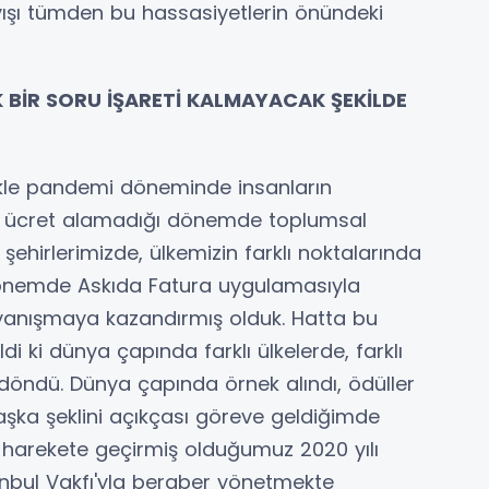
ayışı tümden bu hassasiyetlerin önündeki
AK BİR SORU İŞARETİ KALMAYACAK ŞEKİLDE
llikle pandemi döneminde insanların
ğı, ücret alamadığı dönemde toplumsal
şehirlerimizde, ülkemizin farklı noktalarında
 dönemde Askıda Fatura uygulamasıyla
ayanışmaya kazandırmış olduk. Hatta bu
di ki dünya çapında farklı ülkelerde, farklı
 döndü. Dünya çapında örnek alındı, ödüller
aşka şeklini açıkçası göreve geldiğimde
harekete geçirmiş olduğumuz 2020 yılı
anbul Vakfı'yla beraber yönetmekte