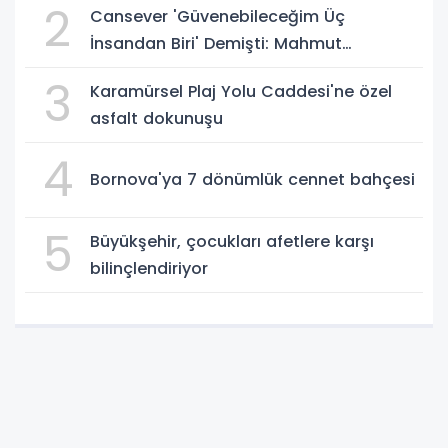
2
Cansever 'Güvenebileceğim Üç
İnsandan Biri' Demişti: Mahmut
Görgen'den Cansever'e Duygusal Veda
3
Karamürsel Plaj Yolu Caddesi'ne özel
asfalt dokunuşu
4
Bornova'ya 7 dönümlük cennet bahçesi
5
Büyükşehir, çocukları afetlere karşı
bilinçlendiriyor