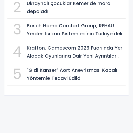
2
Ukraynalı çocuklar Kemer'de moral
depoladı
3
Bosch Home Comfort Group, REHAU
Yerden Isıtma Sistemleri'nin Türkiye'deki
tek yetkili distribütörü oldu
4
Krafton, Gamescom 2026 Fuarı'nda Yer
Alacak Oyunlarına Dair Yeni Ayrıntıları
Paylaştı
5
″Gizli Kanser″ Aort Anevrizması Kapalı
Yöntemle Tedavi Edildi