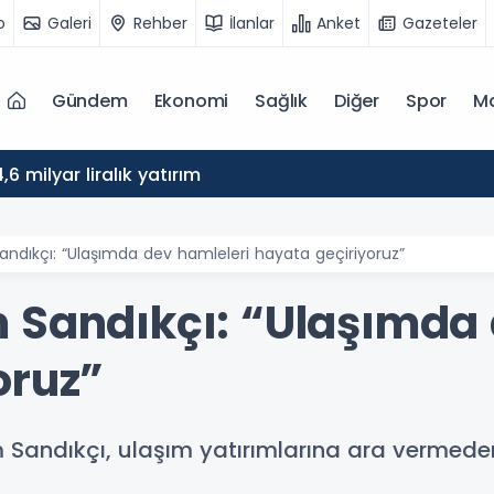
o
Galeri
Rehber
İlanlar
Anket
Gazeteler
Gündem
Ekonomi
Sağlık
Diğer
Spor
M
,6 milyar liralık yatırım
andıkçı: “Ulaşımda dev hamleleri hayata geçiriyoruz”
 Sandıkçı: “Ulaşımda 
oruz”
 Sandıkçı, ulaşım yatırımlarına ara vermeden