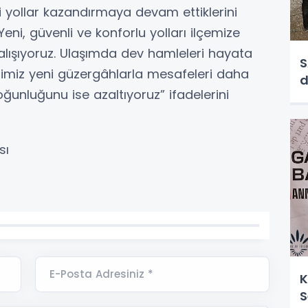
i yollar kazandırmaya devam ettiklerini
eni, güvenli ve konforlu yolları ilçemize
lışıyoruz. Ulaşımda dev hamleleri hayata
S
ğimiz yeni güzergâhlarla mesafeleri daha
d
 yoğunluğunu ise azaltıyoruz” ifadelerini
sı
E-Posta Adresiniz *
K
S