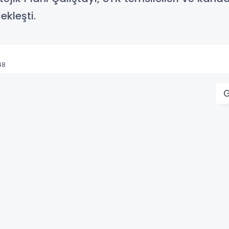
kleşti.
48