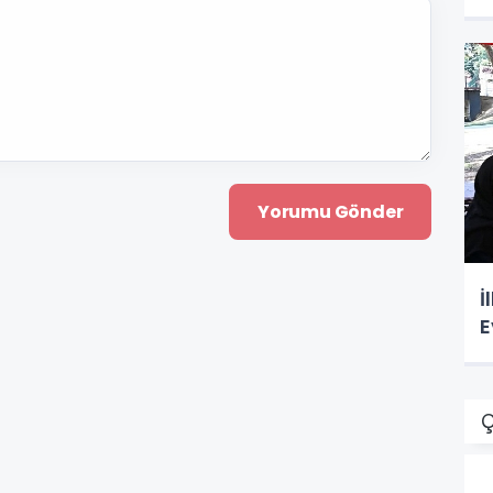
İ
E
Ç