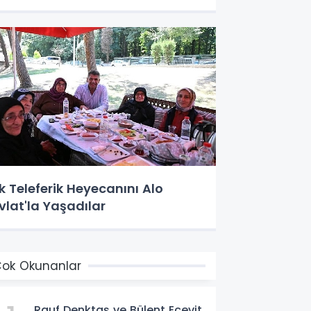
lk Teleferik Heyecanını Alo
vlat'la Yaşadılar
ok Okunanlar
Rauf Denktaş ve Bülent Ecevit