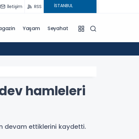
İletişim
RSS
agazin
Yaşam
Seyahat
11:08
Kaspers
dev hamleleri
 devam ettiklerini kaydetti.