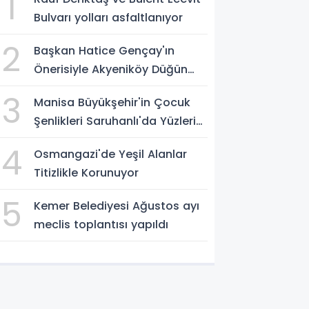
1
Bulvarı yolları asfaltlanıyor
2
Başkan Hatice Gençay'ın
Önerisiyle Akyeniköy Düğün
Salonu Yıl Sonuna Kadar
3
Manisa Büyükşehir'in Çocuk
Ücretsiz
Şenlikleri Saruhanlı'da Yüzleri
Gülümsetti
4
Osmangazi'de Yeşil Alanlar
Titizlikle Korunuyor
5
Kemer Belediyesi Ağustos ayı
meclis toplantısı yapıldı