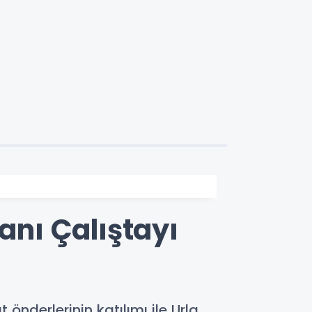
anı Çalıştayı
 önderlerinin katılımı ile Urla