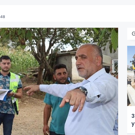
:48
3
y