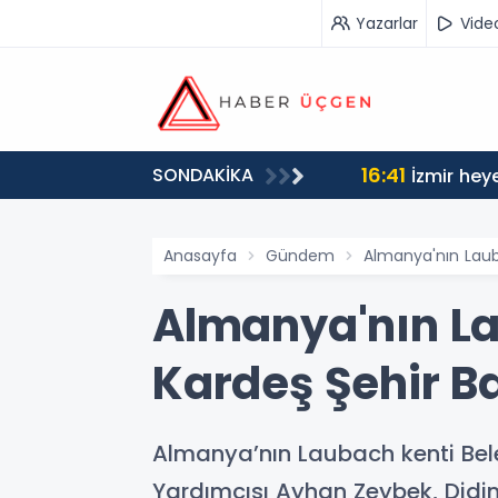
Yazarlar
Vide
16:41
SONDAKİKA
İzmir heye
Anasayfa
Gündem
Almanya'nın Laub
Almanya'nın La
Kardeş Şehir B
Almanya’nın Laubach kenti Bel
Yardımcısı Ayhan Zeybek, Didim