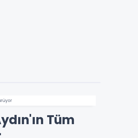
ürüyor
ydın'ın Tüm
r