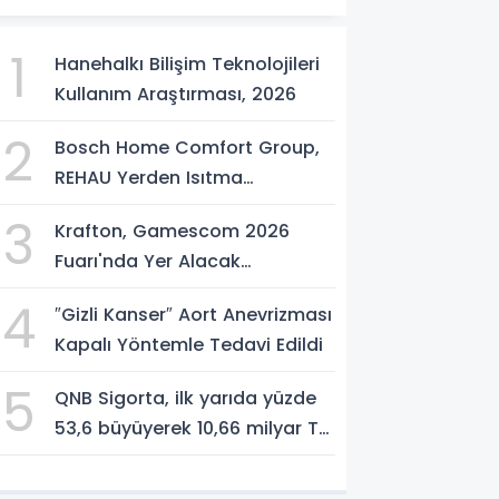
1
Hanehalkı Bilişim Teknolojileri
Kullanım Araştırması, 2026
2
Bosch Home Comfort Group,
REHAU Yerden Isıtma
Sistemleri'nin Türkiye'deki tek
3
Krafton, Gamescom 2026
yetkili distribütörü oldu
Fuarı'nda Yer Alacak
Oyunlarına Dair Yeni Ayrıntıları
4
″Gizli Kanser″ Aort Anevrizması
Paylaştı
Kapalı Yöntemle Tedavi Edildi
5
QNB Sigorta, ilk yarıda yüzde
53,6 büyüyerek 10,66 milyar TL
prim üretimine ulaştı