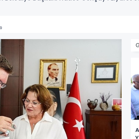
19
A
Y