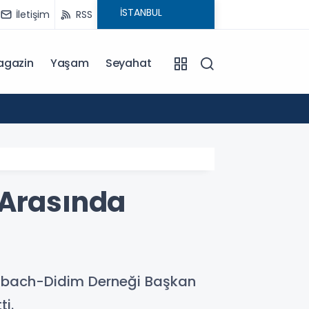
İletişim
RSS
agazin
Yaşam
Seyahat
17:11
2026 PU
 Arasında
aubach-Didim Derneği Başkan
i.