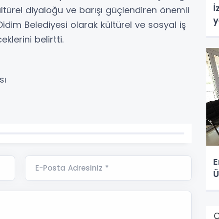
İ
ültürel diyaloğu ve barışı güçlendiren önemli
y
dim Belediyesi olarak kültürel ve sosyal iş
lerini belirtti.
sı
E
E-Posta Adresiniz *
Ü
Ç