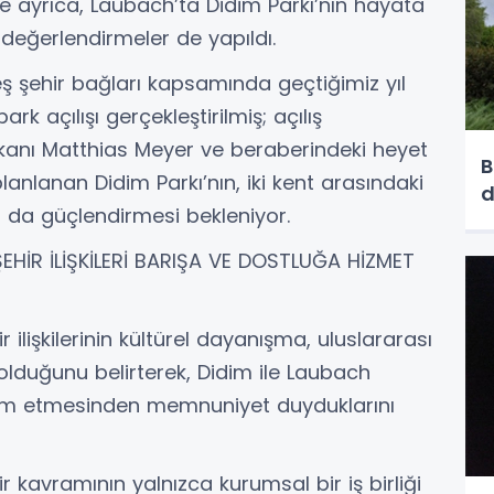
e ayrıca, Laubach’ta Didim Parkı’nın hayata
n değerlendirmeler de yapıldı.
ş şehir bağları kapsamında geçtiğimiz yıl
 açılışı gerçekleştirilmiş; açılış
anı Matthias Meyer ve beraberindeki heyet
B
lanlanan Didim Parkı’nın, iki kent arasındaki
d
a da güçlendirmesi bekleniyor.
HİR İLİŞKİLERİ BARIŞA VE DOSTLUĞA HİZMET
ilişkilerinin kültürel dayanışma, uluslararası
olduğunu belirterek, Didim ile Laubach
vam etmesinden memnuniyet duyduklarını
kavramının yalnızca kurumsal bir iş birliği