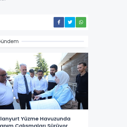
Gündem
lanyurt Yüzme Havuzunda
apım Çalışmaları Sürüyor