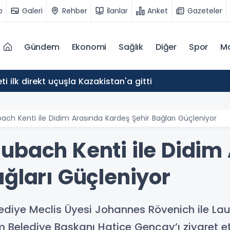
o
Galeri
Rehber
İlanlar
Anket
Gazeteler
Gündem
Ekonomi
Sağlık
Diğer
Spor
M
ti ilk direkt uçuşla Kazakistan'a gitti
ach Kenti ile Didim Arasında Kardeş Şehir Bağları Güçleniyor
ubach Kenti ile Didim
ağları Güçleniyor
ediye Meclis Üyesi Johannes Rövenich ile L
 Belediye Başkanı Hatice Gençay’ı ziyaret ett