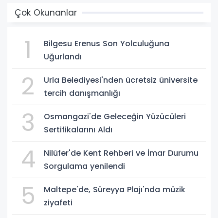
Çok Okunanlar
1
Bilgesu Erenus Son Yolculuğuna
Uğurlandı
2
Urla Belediyesi'nden ücretsiz üniversite
tercih danışmanlığı
3
Osmangazi'de Geleceğin Yüzücüleri
Sertifikalarını Aldı
4
Nilüfer'de Kent Rehberi ve İmar Durumu
Sorgulama yenilendi
5
Maltepe'de, Süreyya Plajı'nda müzik
ziyafeti