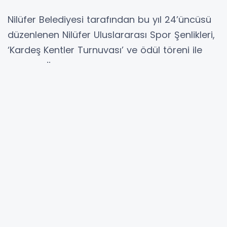
Nilüfer Belediyesi tarafından bu yıl 24’üncüsü
düzenlenen Nilüfer Uluslararası Spor Şenlikleri,
‘Kardeş Kentler Turnuvası’ ve ödül töreni ile
sona erdi.
Nilüfer Belediyesi’nin Nilüfer İlçe Kaymakamlığı,
Nilüfer İlçe Milli Eğitim Müdürlüğü ve Nilüfer