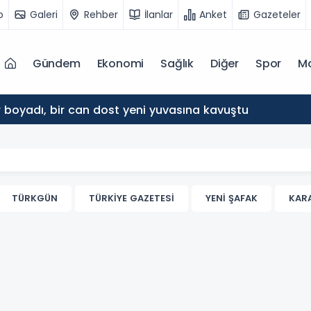
o
Galeri
Rehber
İlanlar
Anket
Gazeteler
Gündem
Ekonomi
Sağlık
Diğer
Spor
M
 boyadı, bir can dost yeni yuvasına kavuştu
TÜRKGÜN
TÜRKİYE GAZETESİ
YENİ ŞAFAK
KAR