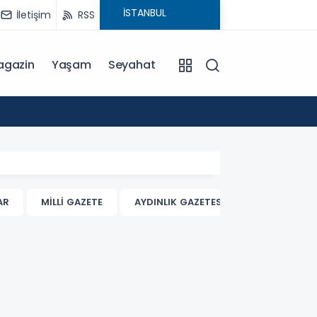
İletişim
RSS
agazin
Yaşam
Seyahat
20:15
Başkan
AR
MİLLİ GAZETE
AYDINLIK GAZETESİ
BİRGÜN