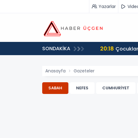
Yazarlar
Vide
20:18
SONDAKİKA
destek istedi
Çocuklar
Anasayfa
Gazeteler
SABAH
NEFES
CUMHURİYET